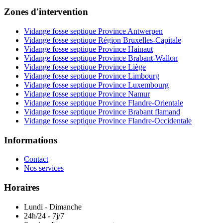
Zones d'intervention
Vidange fosse septique Province Antwerpen
Vidange fosse septique Région Bruxelles-Capitale
Vidange fosse septique Province Hainaut
Vidange fosse septique Province Brabant-Wallon
Vidange fosse septique Province Liège
Vidange fosse septique Province Limbourg
Vidange fosse septique Province Luxembourg
Vidange fosse septique Province Namur
Vidange fosse septique Province Flandre-Orientale
Vidange fosse septique Province Brabant flamand
Vidange fosse septique Province Flandre-Occidentale
Informations
Contact
Nos services
Horaires
Lundi - Dimanche
24h/24 - 7j/7