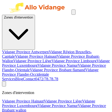
Zones d'intervention
Vidange Province Antwerpen
Vidange Région Bruxelles-
Capitale
Vidange Province Hainaut
Vidange Province Brabant-
Wallon
Vidange Province Liège
Vidange Province Limbourg
Vidange
Province Luxembourg
Vidange Province Namur
Vidange Province
Flandre-Orientale
Vidange Province Brabant flamand
Vidange
Province Flandre-Occidentale
Services
Blog
Contact
0472/78.78.78
Zones d'intervention
Vidange Province Hainaut
Vidange Province Liège
Vidange
Province Luxembourg
Vidange Province Namur
Vidange Province
Brabant wallon