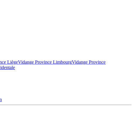
nce Liège
Vidange Province Limbourg
Vidange Province
identale
n