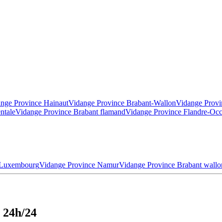
nge Province Hainaut
Vidange Province Brabant-Wallon
Vidange Provi
ntale
Vidange Province Brabant flamand
Vidange Province Flandre-Occ
 Luxembourg
Vidange Province Namur
Vidange Province Brabant wallo
 24h/24