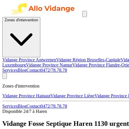
Zones d'intervention
Vidange Province Antwerpen
Vidange Région Bruxelles-Capitale
Vida
Luxembourg
Vidange Province Namur
Vidange Province Flandre-Orie
Services
Blog
Contact
0472/78.78.78
Zones d'intervention
Vidange Province Hainaut
Vidange Province Liège
Vidange Province
Services
Blog
Contact
0472/78.78.78
Disponible 24/7 à Haren
Vidange Fosse Septique Haren 1130 urgent