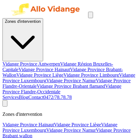
Zones d'intervention
Vidange Province Antwerpen
Vidange Région Bruxelles-
Capitale
Vidange Province Hainaut
Vidange Province Brabant-
Wallon
Vidange Province Liège
Vidange Province Limbourg
Vidange
Province Luxembourg
Vidange Province Namur
Vidange Province
Flandre-Orientale
Vidange Province Brabant flamand
Vidange
Province Flandre-Occidentale
Services
Blog
Contact
0472/78.78.78
Zones d'intervention
Vidange Province Hainaut
Vidange Province Liège
Vidange
Province Luxembourg
Vidange Province Namur
Vidange Province
Brabant wallon