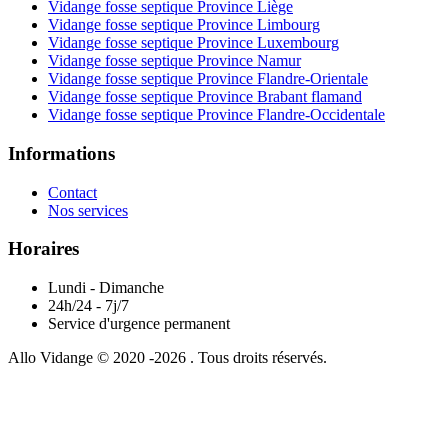
Vidange fosse septique Province Liège
Vidange fosse septique Province Limbourg
Vidange fosse septique Province Luxembourg
Vidange fosse septique Province Namur
Vidange fosse septique Province Flandre-Orientale
Vidange fosse septique Province Brabant flamand
Vidange fosse septique Province Flandre-Occidentale
Informations
Contact
Nos services
Horaires
Lundi - Dimanche
24h/24 - 7j/7
Service d'urgence permanent
Allo Vidange © 2020 -2026 . Tous droits réservés.