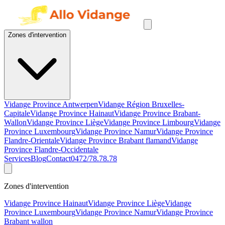
Zones d'intervention
Vidange Province Antwerpen
Vidange Région Bruxelles-
Capitale
Vidange Province Hainaut
Vidange Province Brabant-
Wallon
Vidange Province Liège
Vidange Province Limbourg
Vidange
Province Luxembourg
Vidange Province Namur
Vidange Province
Flandre-Orientale
Vidange Province Brabant flamand
Vidange
Province Flandre-Occidentale
Services
Blog
Contact
0472/78.78.78
Zones d'intervention
Vidange Province Hainaut
Vidange Province Liège
Vidange
Province Luxembourg
Vidange Province Namur
Vidange Province
Brabant wallon