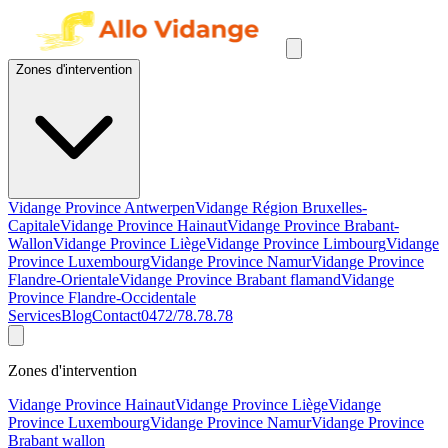
Zones d'intervention
Vidange Province Antwerpen
Vidange Région Bruxelles-
Capitale
Vidange Province Hainaut
Vidange Province Brabant-
Wallon
Vidange Province Liège
Vidange Province Limbourg
Vidange
Province Luxembourg
Vidange Province Namur
Vidange Province
Flandre-Orientale
Vidange Province Brabant flamand
Vidange
Province Flandre-Occidentale
Services
Blog
Contact
0472/78.78.78
Zones d'intervention
Vidange Province Hainaut
Vidange Province Liège
Vidange
Province Luxembourg
Vidange Province Namur
Vidange Province
Brabant wallon