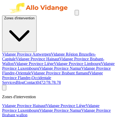
Zones d'intervention
Vidange Province Antwerpen
Vidange Région Bruxelles-
Capitale
Vidange Province Hainaut
Vidange Province Brabant-
Wallon
Vidange Province Liège
Vidange Province Limbourg
Vidange
Province Luxembourg
Vidange Province Namur
Vidange Province
Flandre-Orientale
Vidange Province Brabant flamand
Vidange
Province Flandre-Occidentale
Services
Blog
Contact
0472/78.78.78
Zones d'intervention
Vidange Province Hainaut
Vidange Province Liège
Vidange
Province Luxembourg
Vidange Province Namur
Vidange Province
Brabant wallon