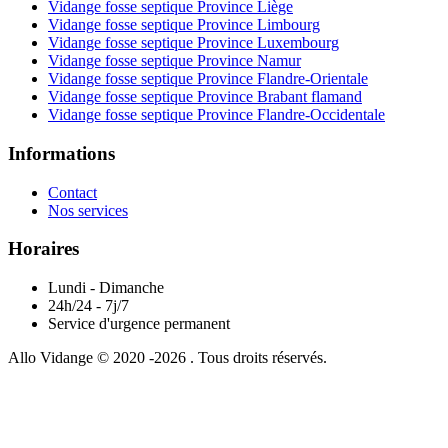
Vidange fosse septique Province Liège
Vidange fosse septique Province Limbourg
Vidange fosse septique Province Luxembourg
Vidange fosse septique Province Namur
Vidange fosse septique Province Flandre-Orientale
Vidange fosse septique Province Brabant flamand
Vidange fosse septique Province Flandre-Occidentale
Informations
Contact
Nos services
Horaires
Lundi - Dimanche
24h/24 - 7j/7
Service d'urgence permanent
Allo Vidange © 2020 -2026 . Tous droits réservés.