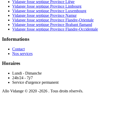
Vidange fosse septique Province Liège
Vidange fosse septique Province Limbourg
Vidange fosse septique Province Luxembourg
Vidange fosse septique Province Namur
Vidange fosse septique Province Flandre-Orientale
Vidange fosse septique Province Brabant flamand
Vidange fosse septique Province Flandre-Occidentale
Informations
Contact
Nos services
Horaires
Lundi - Dimanche
24h/24 - 7j/7
Service d'urgence permanent
Allo Vidange © 2020 -2026 . Tous droits réservés.