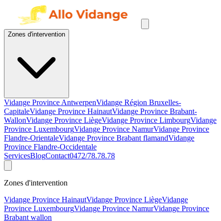
Zones d'intervention
Vidange Province Antwerpen
Vidange Région Bruxelles-
Capitale
Vidange Province Hainaut
Vidange Province Brabant-
Wallon
Vidange Province Liège
Vidange Province Limbourg
Vidange
Province Luxembourg
Vidange Province Namur
Vidange Province
Flandre-Orientale
Vidange Province Brabant flamand
Vidange
Province Flandre-Occidentale
Services
Blog
Contact
0472/78.78.78
Zones d'intervention
Vidange Province Hainaut
Vidange Province Liège
Vidange
Province Luxembourg
Vidange Province Namur
Vidange Province
Brabant wallon