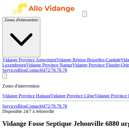
Zones d'intervention
Vidange Province Antwerpen
Vidange Région Bruxelles-Capitale
Vida
Luxembourg
Vidange Province Namur
Vidange Province Flandre-Orie
Services
Blog
Contact
0472/78.78.78
Zones d'intervention
Vidange Province Hainaut
Vidange Province Liège
Vidange Province
Services
Blog
Contact
0472/78.78.78
Disponible 24/7 à Jehonville
Vidange Fosse Septique Jehonville 6880 ur