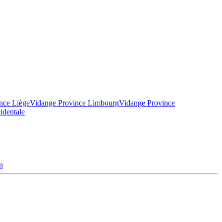
nce Liège
Vidange Province Limbourg
Vidange Province
identale
n