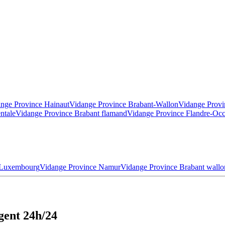
nge Province Hainaut
Vidange Province Brabant-Wallon
Vidange Provi
ntale
Vidange Province Brabant flamand
Vidange Province Flandre-Occ
 Luxembourg
Vidange Province Namur
Vidange Province Brabant wallo
gent 24h/24