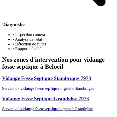
Diagnostic
• Inspection caméra
• Analyse de l'état
• Détection de fuites
• Rapport détaillé
Nos zones d'intervention pour
vidange
fosse septique
à Beloeil
Vidange Fosse Septique Stambruges 7973
Service de
vidange fosse septique
urgent à Stambruges
Vidange Fosse Septique Grandglise 7973
Service de
vidange fosse septique
urgent à Grandglise