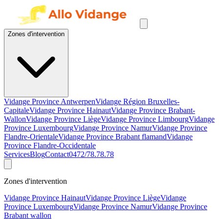
Zones d'intervention
Vidange Province Antwerpen
Vidange Région Bruxelles-
Capitale
Vidange Province Hainaut
Vidange Province Brabant-
Wallon
Vidange Province Liège
Vidange Province Limbourg
Vidange
Province Luxembourg
Vidange Province Namur
Vidange Province
Flandre-Orientale
Vidange Province Brabant flamand
Vidange
Province Flandre-Occidentale
Services
Blog
Contact
0472/78.78.78
Zones d'intervention
Vidange Province Hainaut
Vidange Province Liège
Vidange
Province Luxembourg
Vidange Province Namur
Vidange Province
Brabant wallon