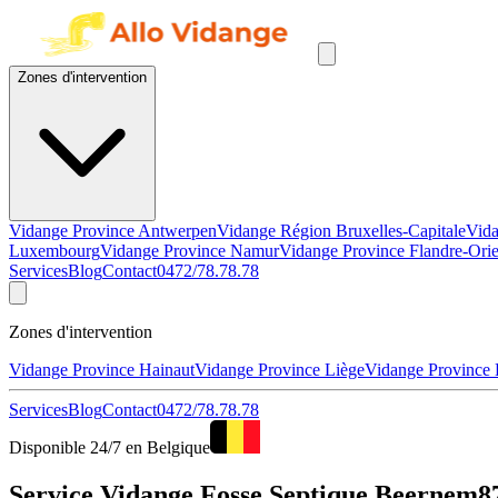
Zones d'intervention
Vidange Province Antwerpen
Vidange Région Bruxelles-Capitale
Vida
Luxembourg
Vidange Province Namur
Vidange Province Flandre-Orie
Services
Blog
Contact
0472/78.78.78
Zones d'intervention
Vidange Province Hainaut
Vidange Province Liège
Vidange Province
Services
Blog
Contact
0472/78.78.78
Disponible 24/7 en Belgique
Service Vidange Fosse Septique Beernem87