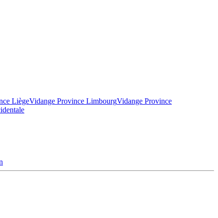
nce Liège
Vidange Province Limbourg
Vidange Province
identale
n