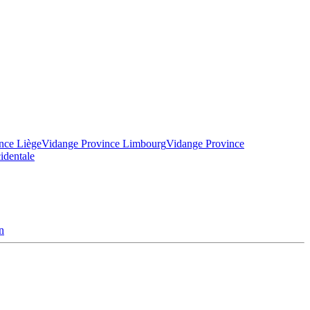
nce Liège
Vidange Province Limbourg
Vidange Province
identale
n