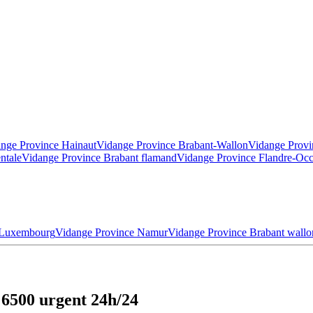
nge Province Hainaut
Vidange Province Brabant-Wallon
Vidange Provi
ntale
Vidange Province Brabant flamand
Vidange Province Flandre-Occ
 Luxembourg
Vidange Province Namur
Vidange Province Brabant wallo
 6500 urgent 24h/24