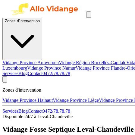
Zones d'intervention
Vidange Province Antwerpen
Vidange Région Bruxelles-Capitale
Vida
Luxembourg
Vidange Province Namur
Vidange Province Flandre-Orie
Services
Blog
Contact
0472/78.78.78
Zones d'intervention
Vidange Province Hainaut
Vidange Province Liège
Vidange Province
Services
Blog
Contact
0472/78.78.78
Disponible 24/7 à Leval-Chaudeville
Vidange Fosse Septique Leval-Chaudeville