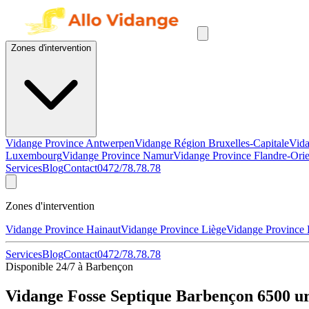
Zones d'intervention
Vidange Province Antwerpen
Vidange Région Bruxelles-Capitale
Vida
Luxembourg
Vidange Province Namur
Vidange Province Flandre-Orie
Services
Blog
Contact
0472/78.78.78
Zones d'intervention
Vidange Province Hainaut
Vidange Province Liège
Vidange Province
Services
Blog
Contact
0472/78.78.78
Disponible 24/7 à Barbençon
Vidange Fosse Septique Barbençon 6500 ur