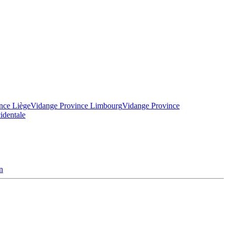
nce Liège
Vidange Province Limbourg
Vidange Province
identale
n