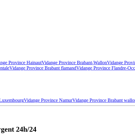
nge Province Hainaut
Vidange Province Brabant-Wallon
Vidange Provi
ntale
Vidange Province Brabant flamand
Vidange Province Flandre-Occ
 Luxembourg
Vidange Province Namur
Vidange Province Brabant wallo
gent 24h/24