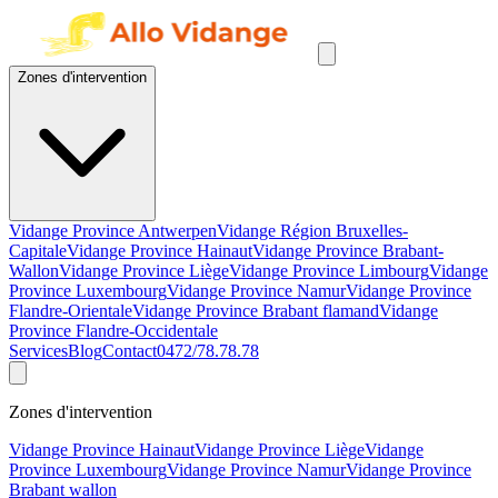
Zones d'intervention
Vidange Province Antwerpen
Vidange Région Bruxelles-
Capitale
Vidange Province Hainaut
Vidange Province Brabant-
Wallon
Vidange Province Liège
Vidange Province Limbourg
Vidange
Province Luxembourg
Vidange Province Namur
Vidange Province
Flandre-Orientale
Vidange Province Brabant flamand
Vidange
Province Flandre-Occidentale
Services
Blog
Contact
0472/78.78.78
Zones d'intervention
Vidange Province Hainaut
Vidange Province Liège
Vidange
Province Luxembourg
Vidange Province Namur
Vidange Province
Brabant wallon