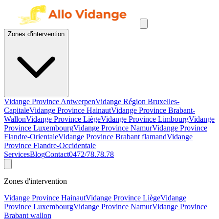
Zones d'intervention
Vidange Province Antwerpen
Vidange Région Bruxelles-
Capitale
Vidange Province Hainaut
Vidange Province Brabant-
Wallon
Vidange Province Liège
Vidange Province Limbourg
Vidange
Province Luxembourg
Vidange Province Namur
Vidange Province
Flandre-Orientale
Vidange Province Brabant flamand
Vidange
Province Flandre-Occidentale
Services
Blog
Contact
0472/78.78.78
Zones d'intervention
Vidange Province Hainaut
Vidange Province Liège
Vidange
Province Luxembourg
Vidange Province Namur
Vidange Province
Brabant wallon