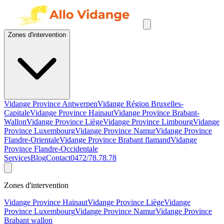
Zones d'intervention
Vidange Province Antwerpen
Vidange Région Bruxelles-
Capitale
Vidange Province Hainaut
Vidange Province Brabant-
Wallon
Vidange Province Liège
Vidange Province Limbourg
Vidange
Province Luxembourg
Vidange Province Namur
Vidange Province
Flandre-Orientale
Vidange Province Brabant flamand
Vidange
Province Flandre-Occidentale
Services
Blog
Contact
0472/78.78.78
Zones d'intervention
Vidange Province Hainaut
Vidange Province Liège
Vidange
Province Luxembourg
Vidange Province Namur
Vidange Province
Brabant wallon