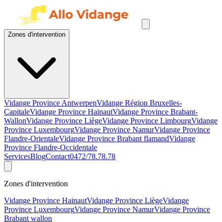
Zones d'intervention
Vidange Province Antwerpen
Vidange Région Bruxelles-
Capitale
Vidange Province Hainaut
Vidange Province Brabant-
Wallon
Vidange Province Liège
Vidange Province Limbourg
Vidange
Province Luxembourg
Vidange Province Namur
Vidange Province
Flandre-Orientale
Vidange Province Brabant flamand
Vidange
Province Flandre-Occidentale
Services
Blog
Contact
0472/78.78.78
Zones d'intervention
Vidange Province Hainaut
Vidange Province Liège
Vidange
Province Luxembourg
Vidange Province Namur
Vidange Province
Brabant wallon