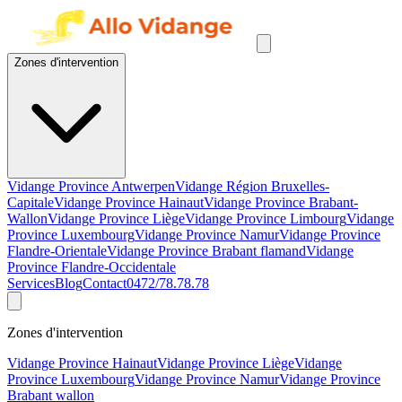
Zones d'intervention
Vidange Province Antwerpen
Vidange Région Bruxelles-
Capitale
Vidange Province Hainaut
Vidange Province Brabant-
Wallon
Vidange Province Liège
Vidange Province Limbourg
Vidange
Province Luxembourg
Vidange Province Namur
Vidange Province
Flandre-Orientale
Vidange Province Brabant flamand
Vidange
Province Flandre-Occidentale
Services
Blog
Contact
0472/78.78.78
Zones d'intervention
Vidange Province Hainaut
Vidange Province Liège
Vidange
Province Luxembourg
Vidange Province Namur
Vidange Province
Brabant wallon