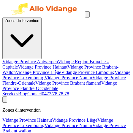
Zones d'intervention
Vidange Province Antwerpen
Vidange Région Bruxelles-
Capitale
Vidange Province Hainaut
Vidange Province Brabant-
Wallon
Vidange Province Liège
Vidange Province Limbourg
Vidange
Province Luxembourg
Vidange Province Namur
Vidange Province
Flandre-Orientale
Vidange Province Brabant flamand
Vidange
Province Flandre-Occidentale
Services
Blog
Contact
0472/78.78.78
Zones d'intervention
Vidange Province Hainaut
Vidange Province Liège
Vidange
Province Luxembourg
Vidange Province Namur
Vidange Province
Brabant wallon