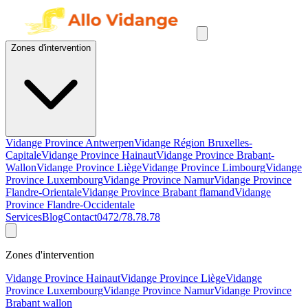
Zones d'intervention
Vidange Province Antwerpen
Vidange Région Bruxelles-
Capitale
Vidange Province Hainaut
Vidange Province Brabant-
Wallon
Vidange Province Liège
Vidange Province Limbourg
Vidange
Province Luxembourg
Vidange Province Namur
Vidange Province
Flandre-Orientale
Vidange Province Brabant flamand
Vidange
Province Flandre-Occidentale
Services
Blog
Contact
0472/78.78.78
Zones d'intervention
Vidange Province Hainaut
Vidange Province Liège
Vidange
Province Luxembourg
Vidange Province Namur
Vidange Province
Brabant wallon