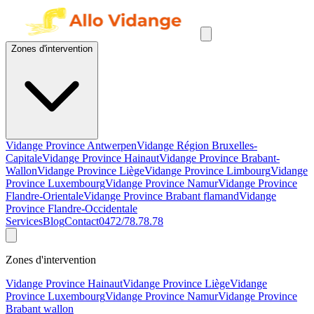
Zones d'intervention
Vidange Province Antwerpen
Vidange Région Bruxelles-
Capitale
Vidange Province Hainaut
Vidange Province Brabant-
Wallon
Vidange Province Liège
Vidange Province Limbourg
Vidange
Province Luxembourg
Vidange Province Namur
Vidange Province
Flandre-Orientale
Vidange Province Brabant flamand
Vidange
Province Flandre-Occidentale
Services
Blog
Contact
0472/78.78.78
Zones d'intervention
Vidange Province Hainaut
Vidange Province Liège
Vidange
Province Luxembourg
Vidange Province Namur
Vidange Province
Brabant wallon