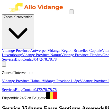
Zones d'intervention
Vidange Province Antwerpen
Vidange Région Bruxelles-Capitale
Vida
Luxembourg
Vidange Province Namur
Vidange Province Flandre-Orie
Services
Blog
Contact
0472/78.78.78
Zones d'intervention
Vidange Province Hainaut
Vidange Province Liège
Vidange Province
Services
Blog
Contact
0472/78.78.78
Disponible 24/7 en Belgique
Service Vidange Fosse Septique Assenede99