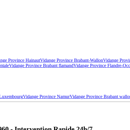
nge Province Hainaut
Vidange Province Brabant-Wallon
Vidange Provi
ntale
Vidange Province Brabant flamand
Vidange Province Flandre-Occ
 Luxembourg
Vidange Province Namur
Vidange Province Brabant wallo
60 - Intervention Rapide 24h/7