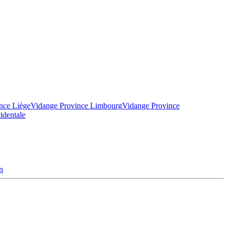
nce Liège
Vidange Province Limbourg
Vidange Province
identale
n