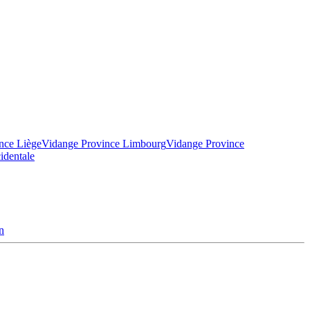
nce Liège
Vidange Province Limbourg
Vidange Province
identale
n