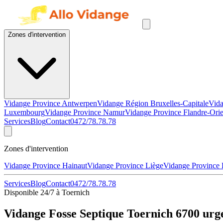
Zones d'intervention
Vidange Province Antwerpen
Vidange Région Bruxelles-Capitale
Vida
Luxembourg
Vidange Province Namur
Vidange Province Flandre-Orie
Services
Blog
Contact
0472/78.78.78
Zones d'intervention
Vidange Province Hainaut
Vidange Province Liège
Vidange Province
Services
Blog
Contact
0472/78.78.78
Disponible 24/7 à Toernich
Vidange Fosse Septique Toernich 6700 urg