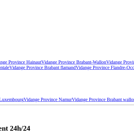
nge Province Hainaut
Vidange Province Brabant-Wallon
Vidange Provi
ntale
Vidange Province Brabant flamand
Vidange Province Flandre-Occ
 Luxembourg
Vidange Province Namur
Vidange Province Brabant wallo
ent 24h/24