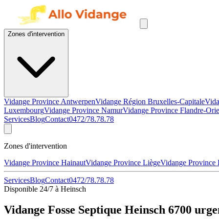
Zones d'intervention
Vidange Province Antwerpen
Vidange Région Bruxelles-Capitale
Vida
Luxembourg
Vidange Province Namur
Vidange Province Flandre-Orie
Services
Blog
Contact
0472/78.78.78
Zones d'intervention
Vidange Province Hainaut
Vidange Province Liège
Vidange Province
Services
Blog
Contact
0472/78.78.78
Disponible 24/7 à Heinsch
Vidange Fosse Septique Heinsch 6700 urge