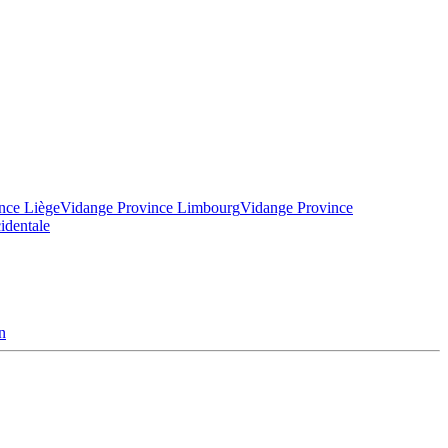
nce Liège
Vidange Province Limbourg
Vidange Province
identale
n