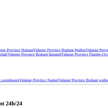
nge Province Hainaut
Vidange Province Brabant-Wallon
Vidange Provi
ntale
Vidange Province Brabant flamand
Vidange Province Flandre-Occ
 Luxembourg
Vidange Province Namur
Vidange Province Brabant wallo
nt 24h/24