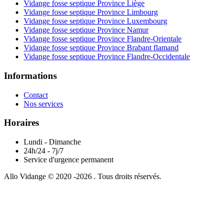
Vidange fosse septique Province Liège
Vidange fosse septique Province Limbourg
Vidange fosse septique Province Luxembourg
Vidange fosse septique Province Namur
Vidange fosse septique Province Flandre-Orientale
Vidange fosse septique Province Brabant flamand
Vidange fosse septique Province Flandre-Occidentale
Informations
Contact
Nos services
Horaires
Lundi - Dimanche
24h/24 - 7j/7
Service d'urgence permanent
Allo Vidange © 2020 -2026 . Tous droits réservés.