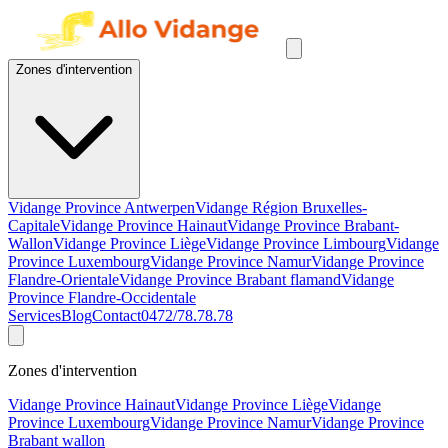
Zones d'intervention
Vidange Province Antwerpen
Vidange Région Bruxelles-
Capitale
Vidange Province Hainaut
Vidange Province Brabant-
Wallon
Vidange Province Liège
Vidange Province Limbourg
Vidange
Province Luxembourg
Vidange Province Namur
Vidange Province
Flandre-Orientale
Vidange Province Brabant flamand
Vidange
Province Flandre-Occidentale
Services
Blog
Contact
0472/78.78.78
Zones d'intervention
Vidange Province Hainaut
Vidange Province Liège
Vidange
Province Luxembourg
Vidange Province Namur
Vidange Province
Brabant wallon