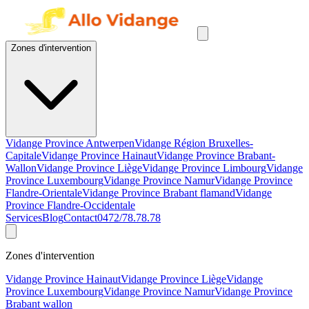
Zones d'intervention
Vidange Province Antwerpen
Vidange Région Bruxelles-
Capitale
Vidange Province Hainaut
Vidange Province Brabant-
Wallon
Vidange Province Liège
Vidange Province Limbourg
Vidange
Province Luxembourg
Vidange Province Namur
Vidange Province
Flandre-Orientale
Vidange Province Brabant flamand
Vidange
Province Flandre-Occidentale
Services
Blog
Contact
0472/78.78.78
Zones d'intervention
Vidange Province Hainaut
Vidange Province Liège
Vidange
Province Luxembourg
Vidange Province Namur
Vidange Province
Brabant wallon