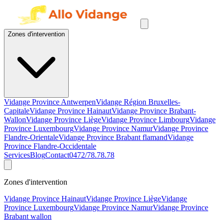
Zones d'intervention
Vidange Province Antwerpen
Vidange Région Bruxelles-
Capitale
Vidange Province Hainaut
Vidange Province Brabant-
Wallon
Vidange Province Liège
Vidange Province Limbourg
Vidange
Province Luxembourg
Vidange Province Namur
Vidange Province
Flandre-Orientale
Vidange Province Brabant flamand
Vidange
Province Flandre-Occidentale
Services
Blog
Contact
0472/78.78.78
Zones d'intervention
Vidange Province Hainaut
Vidange Province Liège
Vidange
Province Luxembourg
Vidange Province Namur
Vidange Province
Brabant wallon