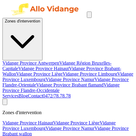
Zones d'intervention
Vidange Province Antwerpen
Vidange Région Bruxelles-
Capitale
Vidange Province Hainaut
Vidange Province Brabant-
Wallon
Vidange Province Liège
Vidange Province Limbourg
Vidange
Province Luxembourg
Vidange Province Namur
Vidange Province
Flandre-Orientale
Vidange Province Brabant flamand
Vidange
Province Flandre-Occidentale
Services
Blog
Contact
0472/78.78.78
Zones d'intervention
Vidange Province Hainaut
Vidange Province Liège
Vidange
Province Luxembourg
Vidange Province Namur
Vidange Province
Brabant wallon