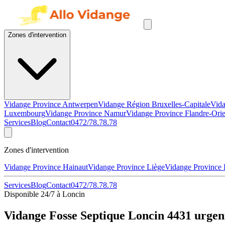
Zones d'intervention
Vidange Province Antwerpen
Vidange Région Bruxelles-Capitale
Vida
Luxembourg
Vidange Province Namur
Vidange Province Flandre-Orie
Services
Blog
Contact
0472/78.78.78
Zones d'intervention
Vidange Province Hainaut
Vidange Province Liège
Vidange Province
Services
Blog
Contact
0472/78.78.78
Disponible 24/7 à Loncin
Vidange Fosse Septique Loncin 4431 urgen