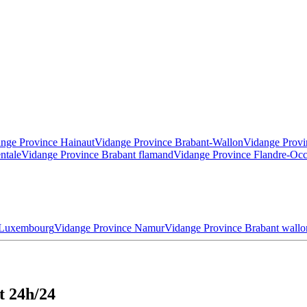
nge Province Hainaut
Vidange Province Brabant-Wallon
Vidange Provi
ntale
Vidange Province Brabant flamand
Vidange Province Flandre-Occ
 Luxembourg
Vidange Province Namur
Vidange Province Brabant wallo
t 24h/24