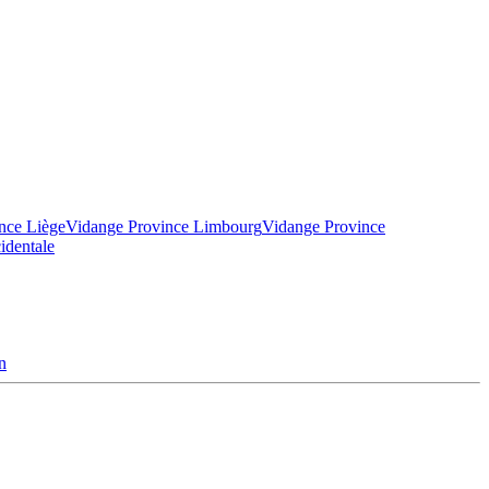
nce Liège
Vidange Province Limbourg
Vidange Province
identale
n