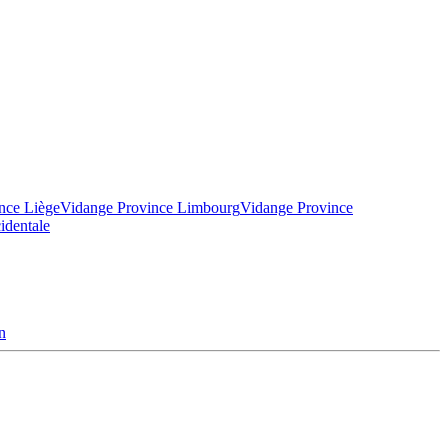
nce Liège
Vidange Province Limbourg
Vidange Province
identale
n