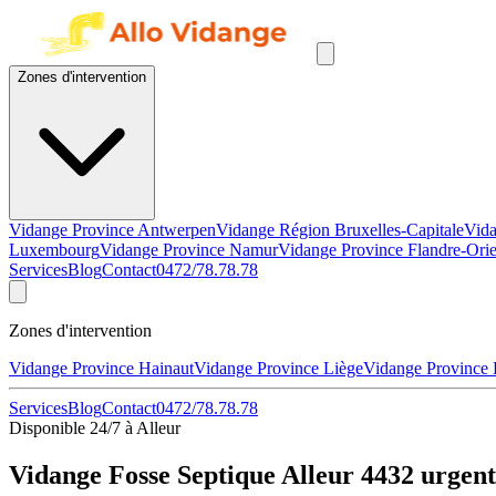
Zones d'intervention
Vidange Province Antwerpen
Vidange Région Bruxelles-Capitale
Vida
Luxembourg
Vidange Province Namur
Vidange Province Flandre-Orie
Services
Blog
Contact
0472/78.78.78
Zones d'intervention
Vidange Province Hainaut
Vidange Province Liège
Vidange Province
Services
Blog
Contact
0472/78.78.78
Disponible 24/7 à Alleur
Vidange Fosse Septique Alleur 4432 urgent