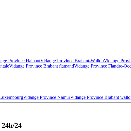
nge Province Hainaut
Vidange Province Brabant-Wallon
Vidange Provi
ntale
Vidange Province Brabant flamand
Vidange Province Flandre-Occ
 Luxembourg
Vidange Province Namur
Vidange Province Brabant wallo
 24h/24