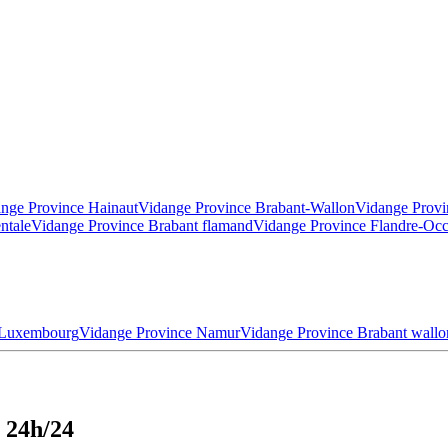
nge Province Hainaut
Vidange Province Brabant-Wallon
Vidange Provi
ntale
Vidange Province Brabant flamand
Vidange Province Flandre-Occ
 Luxembourg
Vidange Province Namur
Vidange Province Brabant wallo
t 24h/24