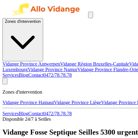
Zones d'intervention
Vidange Province Antwerpen
Vidange Région Bruxelles-Capitale
Vida
Luxembourg
Vidange Province Namur
Vidange Province Flandre-Orie
Services
Blog
Contact
0472/78.78.78
Zones d'intervention
Vidange Province Hainaut
Vidange Province Liège
Vidange Province
Services
Blog
Contact
0472/78.78.78
Disponible 24/7 à Seilles
Vidange Fosse Septique Seilles 5300 urgen