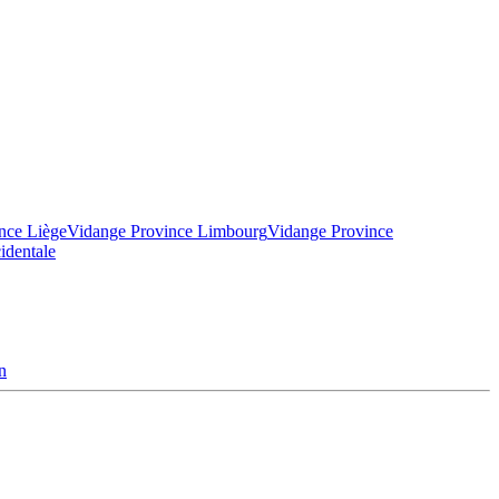
nce Liège
Vidange Province Limbourg
Vidange Province
identale
n