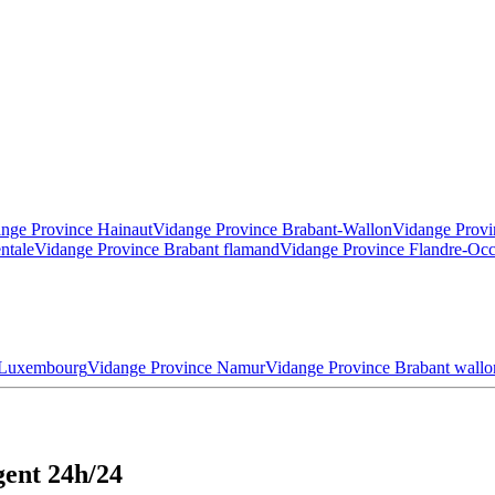
nge Province Hainaut
Vidange Province Brabant-Wallon
Vidange Provi
ntale
Vidange Province Brabant flamand
Vidange Province Flandre-Occ
 Luxembourg
Vidange Province Namur
Vidange Province Brabant wallo
gent 24h/24