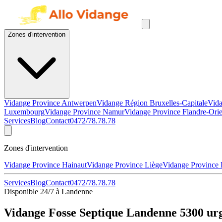
Zones d'intervention
Vidange Province Antwerpen
Vidange Région Bruxelles-Capitale
Vida
Luxembourg
Vidange Province Namur
Vidange Province Flandre-Orie
Services
Blog
Contact
0472/78.78.78
Zones d'intervention
Vidange Province Hainaut
Vidange Province Liège
Vidange Province
Services
Blog
Contact
0472/78.78.78
Disponible 24/7 à Landenne
Vidange Fosse Septique Landenne 5300 ur