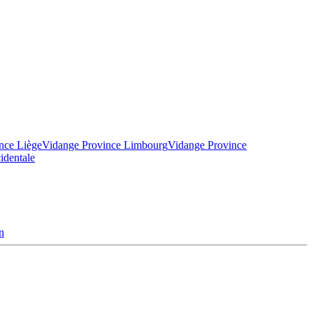
nce Liège
Vidange Province Limbourg
Vidange Province
identale
n