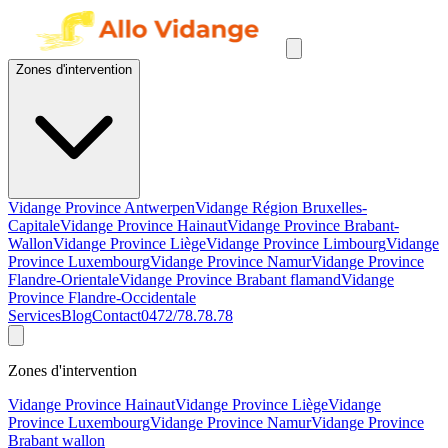
Zones d'intervention
Vidange Province Antwerpen
Vidange Région Bruxelles-
Capitale
Vidange Province Hainaut
Vidange Province Brabant-
Wallon
Vidange Province Liège
Vidange Province Limbourg
Vidange
Province Luxembourg
Vidange Province Namur
Vidange Province
Flandre-Orientale
Vidange Province Brabant flamand
Vidange
Province Flandre-Occidentale
Services
Blog
Contact
0472/78.78.78
Zones d'intervention
Vidange Province Hainaut
Vidange Province Liège
Vidange
Province Luxembourg
Vidange Province Namur
Vidange Province
Brabant wallon