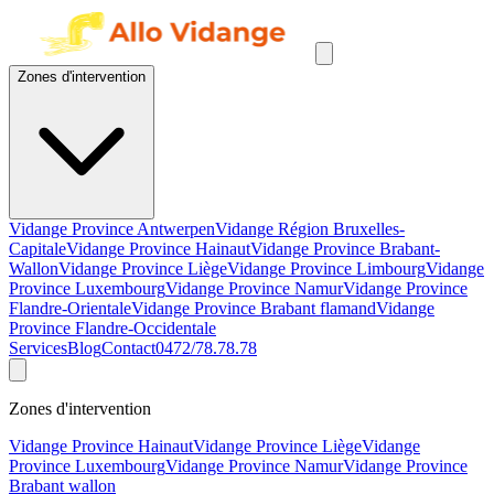
Zones d'intervention
Vidange Province Antwerpen
Vidange Région Bruxelles-
Capitale
Vidange Province Hainaut
Vidange Province Brabant-
Wallon
Vidange Province Liège
Vidange Province Limbourg
Vidange
Province Luxembourg
Vidange Province Namur
Vidange Province
Flandre-Orientale
Vidange Province Brabant flamand
Vidange
Province Flandre-Occidentale
Services
Blog
Contact
0472/78.78.78
Zones d'intervention
Vidange Province Hainaut
Vidange Province Liège
Vidange
Province Luxembourg
Vidange Province Namur
Vidange Province
Brabant wallon