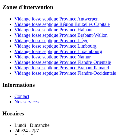
Zones d'intervention
Vidange fosse septique Province Antwerpen
Vidange fosse septique Région Bruxelles-Capitale
Vidange fosse septique Province Hainaut
Vidange fosse septique Province Brabant-Wallon
Vidange fosse septique Province Liège
Vidange fosse septique Province Limbourg
Vidange fosse septique Province Luxembourg
Vidange fosse septique Province Namur
Vidange fosse septique Province Flandre-Orientale
Vidange fosse septique Province Brabant flamand
Vidange fosse septique Province Flandre-Occidentale
Informations
Contact
Nos services
Horaires
Lundi - Dimanche
24h/24 - 7j/7