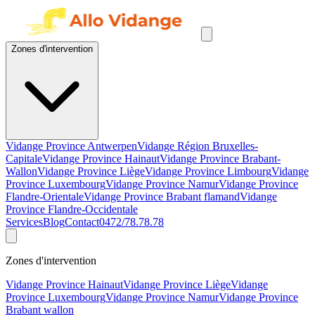
Zones d'intervention
Vidange Province Antwerpen
Vidange Région Bruxelles-
Capitale
Vidange Province Hainaut
Vidange Province Brabant-
Wallon
Vidange Province Liège
Vidange Province Limbourg
Vidange
Province Luxembourg
Vidange Province Namur
Vidange Province
Flandre-Orientale
Vidange Province Brabant flamand
Vidange
Province Flandre-Occidentale
Services
Blog
Contact
0472/78.78.78
Zones d'intervention
Vidange Province Hainaut
Vidange Province Liège
Vidange
Province Luxembourg
Vidange Province Namur
Vidange Province
Brabant wallon