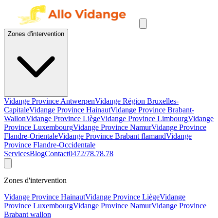
Zones d'intervention
Vidange Province Antwerpen
Vidange Région Bruxelles-
Capitale
Vidange Province Hainaut
Vidange Province Brabant-
Wallon
Vidange Province Liège
Vidange Province Limbourg
Vidange
Province Luxembourg
Vidange Province Namur
Vidange Province
Flandre-Orientale
Vidange Province Brabant flamand
Vidange
Province Flandre-Occidentale
Services
Blog
Contact
0472/78.78.78
Zones d'intervention
Vidange Province Hainaut
Vidange Province Liège
Vidange
Province Luxembourg
Vidange Province Namur
Vidange Province
Brabant wallon